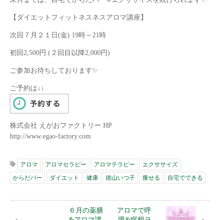
【ダイエットフィットネスネスアロマ講座】
次回７月２１日(金) 19時～21時
初回2,500円 (２回目以降2,000円)
ご参加お待ちしております✨
ご予約は↓↓
株式会社 えがおファクトリー HP
http://www.egao-factory.com
アロマ
アロマセラピー
アロマテラピー
エクササイズ
からだバー
ダイエット
健康
徳山いつ子
痩せる
自宅でできる
６月の薬膳
アロマで呼
&アロマ講
吸&瞑想ヨ