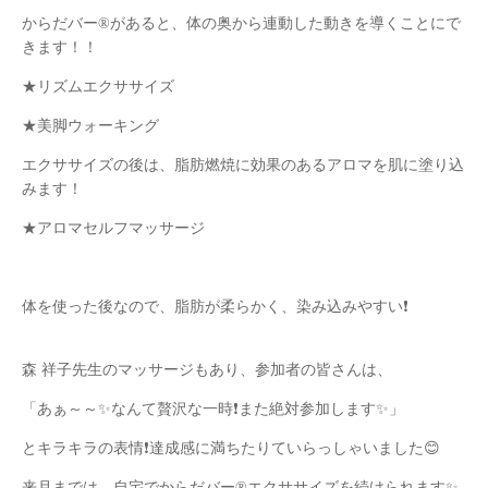
からだバー®があると、体の奥から連動した動きを導くことにで
きます！！
★リズムエクササイズ
★美脚ウォーキング
エクササイズの後は、脂肪燃焼に効果のあるアロマを肌に塗り込
みます！
★アロマセルフマッサージ
体を使った後なので、脂肪が柔らかく、染み込みやすい❗
森 祥子先生のマッサージもあり、参加者の皆さんは、
「あぁ～～✨なんて贅沢な一時❗また絶対参加します✨」
とキラキラの表情❗達成感に満ちたりていらっしゃいました😊
来月までは、自宅でからだバー®エクササイズを続けられます✨