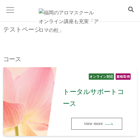
テストページ
Home
講座一覧
コース
スクールについて
オンライン対応
資格取得
トータルサポートコ
無料説明会
ース
よくあるご質問
view more
お問い合わせ