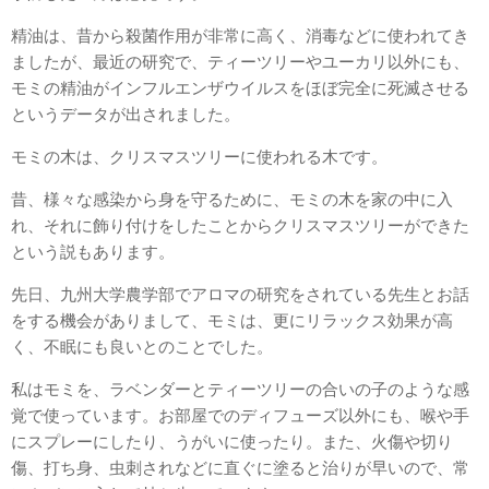
精油は、昔から殺菌作用が非常に高く、消毒などに使われてき
ましたが、最近の研究で、ティーツリーやユーカリ以外にも、
モミの精油がインフルエンザウイルスをほぼ完全に死滅させる
というデータが出されました。
モミの木は、クリスマスツリーに使われる木です。
昔、様々な感染から身を守るために、モミの木を家の中に入
れ、それに飾り付けをしたことからクリスマスツリーができた
という説もあります。
先日、九州大学農学部でアロマの研究をされている先生とお話
をする機会がありまして、モミは、更にリラックス効果が高
く、不眠にも良いとのことでした。
私はモミを、ラベンダーとティーツリーの合いの子のような感
覚で使っています。お部屋でのディフューズ以外にも、喉や手
にスプレーにしたり、うがいに使ったり。また、火傷や切り
傷、打ち身、虫刺されなどに直ぐに塗ると治りが早いので、常