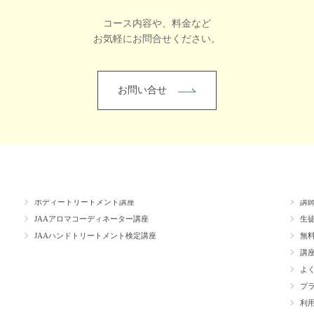
コース内容や、料金など
お気軽にお問合せください。
お問い合せ
講座
心理＆調香講座
ス
ボディートリートメント講座
講
JAAアロマコーディネーター講座
生
JAAハンドトリートメント検定講座
無
講
よ
プ
利