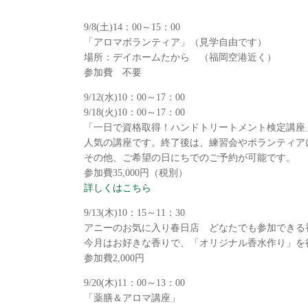
9/8(土)14：00～15：00
「アロマボランティア」（見学自由です）
場所：デイホームたから （福岡空港近く）
参加費 不要
9/12(水)10：00～17：00
9/18(火)10：00～17：00
「一日で資格取得！ハンドトリートメント検定講座
人気の講座です。終了後は、練習会やボランティア
その他、ご希望の日にちでのご予約が可能です。
参加費35,000円（税別）
詳しくはこちら
9/13(木)10：15～11：30
アニーのお気に入り春日店 どなたでも参加できる
今月はお好きな香りで、「オリジナル香水作り」を
参加費2,000円
9/20(木)11：00～13：00
「薬膳＆アロマ講座」