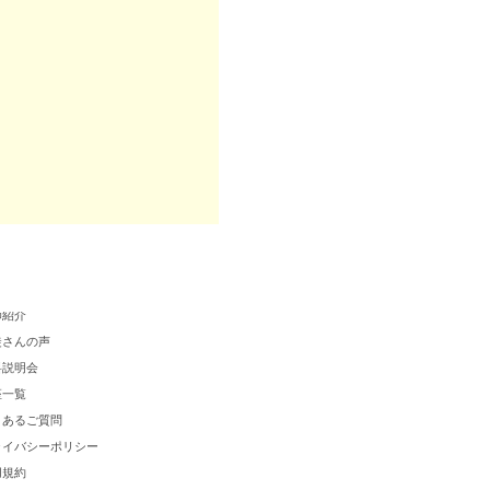
クールについて
師紹介
徒さんの声
料説明会
座一覧
くあるご質問
ライバシーポリシー
用規約