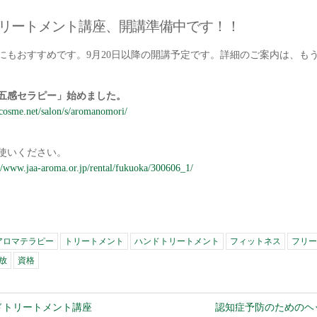
リートメント講座、開講準備中です！！
にもおすすめです。9月20日以降の開講予定です。詳細のご案内は、も
五感セラピー」始めました。
cosme.net/salon/s/aromanomori/
使いください。
://www.jaa-aroma.or.jp/rental/fukuoka/300606_1/
アロマテラピー
トリートメント
ハンドトリートメント
フィットネス
フリー
放
資格
ドトリートメント講座
認知症予防のためのヘ