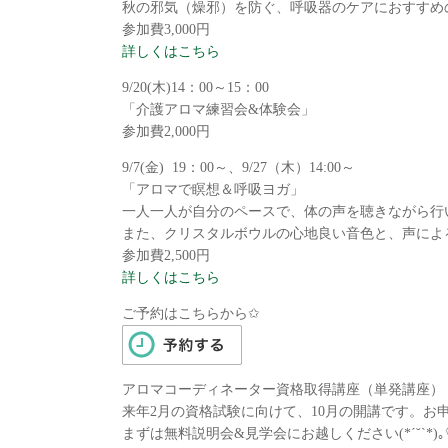
秋の邪気（燥邪）を防ぐ、呼吸器のケアにおすすめ
参加費3,000円
詳しくはこちら
9/20(木)14：00～15：00
「介護アロマ練習会&体験会」
参加費2,000円
9/7(金) 19：00～、9/27（木）14:00～
「アロマで瞑想＆呼吸ヨガ」
一人一人が自分のペースで、体の声を聴きながら行
また、クリスタルボウルの心地良い音色と、声によ
参加費2,500円
詳しくはこちら
ご予約はこちらから✩
アロマコーディネーター資格取得講座（単発講座）
来年2月の資格試験に向けて、10月の開講です。
まずは無料説明会&見学会にお越しください(*ˊ˘ˋ*)｡