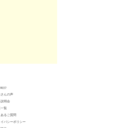
クールについて
師紹介
徒さんの声
料説明会
座一覧
くあるご質問
ライバシーポリシー