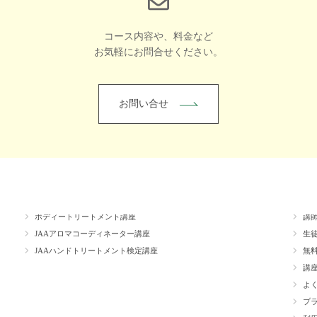
コース内容や、料金など
お気軽にお問合せください。
お問い合せ
講座
心理＆調香講座
ス
ボディートリートメント講座
講
JAAアロマコーディネーター講座
生
JAAハンドトリートメント検定講座
無
講
よ
プ