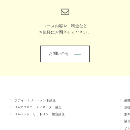
コース内容や、料金など
お気軽にお問合せください。
お問い合せ
講座
心理＆調香講座
ス
ボディートリートメント講座
講
JAAアロマコーディネーター講座
生
JAAハンドトリートメント検定講座
無
講
よ