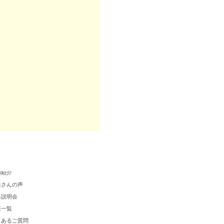
クールについて
師紹介
徒さんの声
料説明会
座一覧
くあるご質問