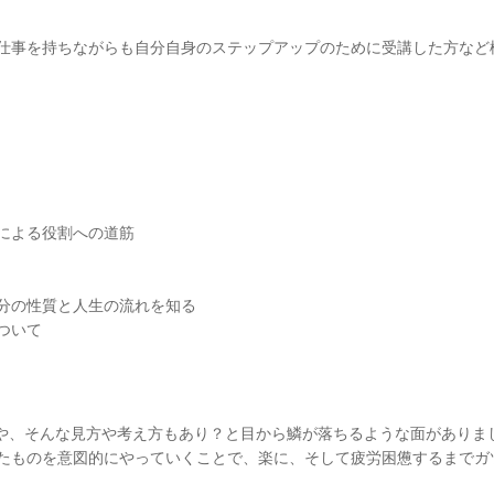
仕事を持ちながらも自分自身のステップアップのために受講した方など
による役割への道筋
分の性質と人生の流れを知る
ついて
面や、そんな見方や考え方もあり？と目から鱗が落ちるような面がありま
たものを意図的にやっていくことで、楽に、そして疲労困憊するまでガ