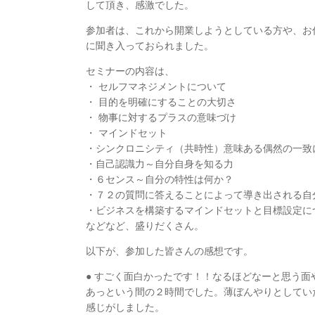
して頂き、感激でした。
参加者は、これから開業しようとしている方や、お
に聞き入っておられました。
セミナーの内容は、
・ セルフマネジメントについて
・ 目的を明確にすることの大切さ
・ 物事に対するプラスの意味づけ
・ マインドセット
・シンクロニシティ（共時性）意味ある偶然の一致
・自己認識力～自分自身を知る力
・６センス～自分の特性は何か？
・７２の質問に答えることによって導き出される自
・ビジネスを構築するマインドセットと目標設定に
などなど、盛りだくさん。
以下が、参加した皆さんの感想です。
● すごく面白かったです！！なるほどなーと思う
あっという間の２時間でした。薄ぼんやりとしてい
感じがしました。