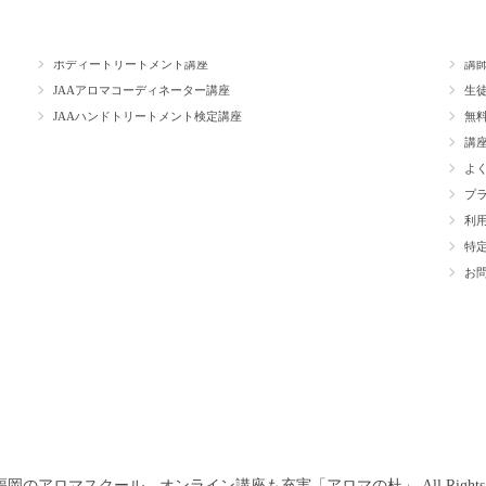
心理＆調香講座
ス
ボディートリートメント講座
講
JAAアロマコーディネーター講座
生
JAAハンドトリートメント検定講座
無
講
よ
プ
利
特
お
6. 福岡のアロマスクール オンライン講座も充実「アロマの杜」 All Rights Res