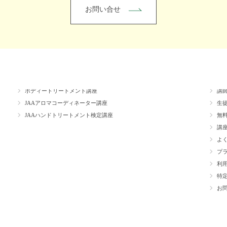
お問い合せ
講座
心理＆調香講座
ス
ボディートリートメント講座
講
JAAアロマコーディネーター講座
生
JAAハンドトリートメント検定講座
無
講
よ
プ
利
特
お